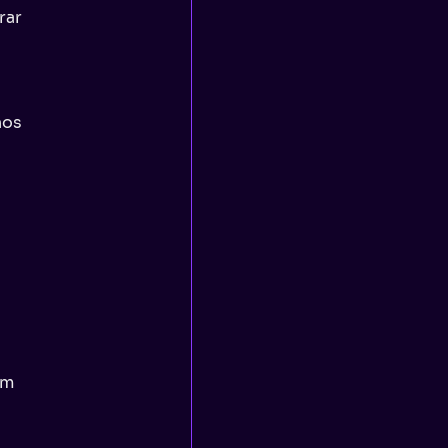
rar
nos
um