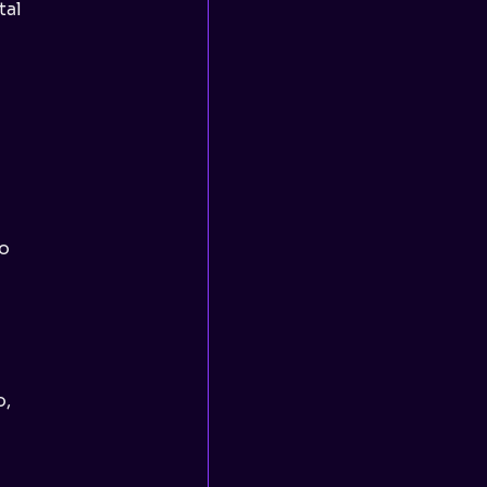
tal
 o
o,