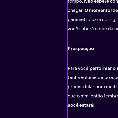
tempo.
Não espere con
chegar.
O momento idea
parâmetro para corrigi
você saberá o que dá c
Prospecção
Para você
performar o 
tenha volume de prospe
precisa falar com muit
que o sim, então lemb
você estará!