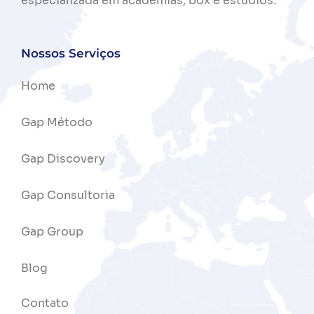
especializada
em
academias,
box
e
estúdios.
Nossos Serviços
Home
Gap Método
Gap Discovery
Gap Consultoria
Gap Group
Blog
Contato