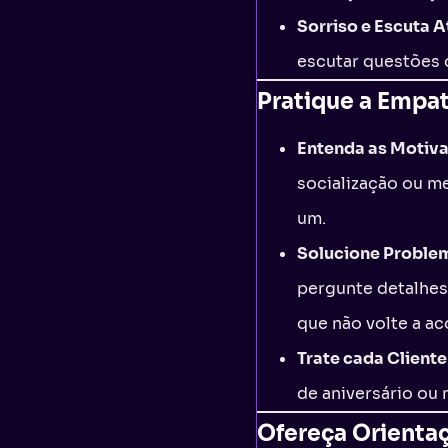
Sorriso e Escuta A
escutar questões 
Pratique a Empa
Entenda as Motiva
socialização ou m
um.
Solucione Proble
pergunte detalhes
que não volte a ac
Trate cada Client
de aniversário ou
Ofereça Orienta